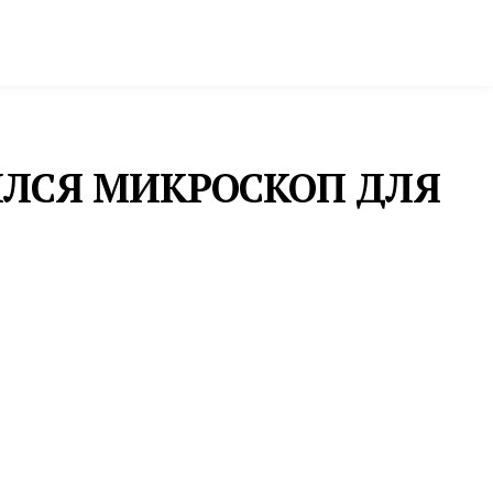
ктура и строительство
Фото и инфографика
ЛСЯ МИКРОСКОП ДЛЯ
c стоимостью
рневые каналы,
МЕДИЦИНА
СВЕРДЛОВСКИЕ ВРАЧИ
СПАСЛИ ОТ АМПУТАЦИИ
ДВУХ ПАЦИЕНТОВ СО