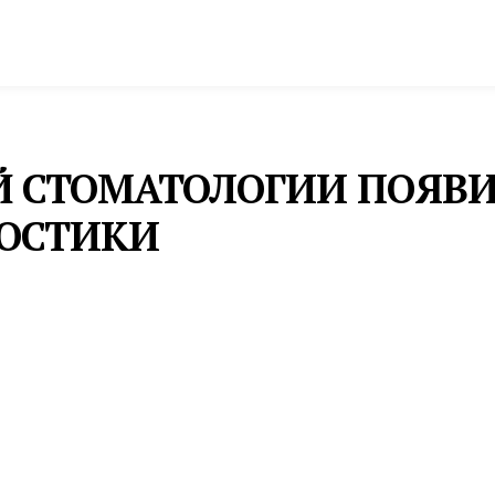
спорт
Промышленность и экономика
Инфрастру
 СТОМАТОЛОГИИ ПОЯВИ
ОСТИКИ
линики приобрели современный микроскоп Optomi
водят высокоточную диагностику, лечат кариес и ко
ния Свердловской области.