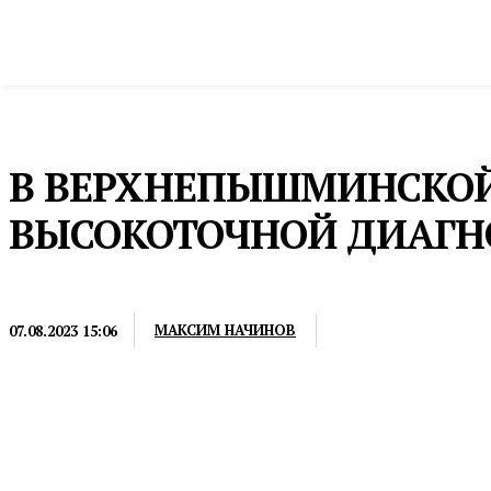
Новости
Общество и власть
Культура и 
Домой
Общество и власть
Медицина
В ВЕРХНЕПЫШМИНСКОЙ
ВЫСОКОТОЧНОЙ ДИАГН
МЕДИЦИНА
МАКСИМ НАЧИНОВ
07.08.2023 15:06
Для Верхнепышминской стоматологической полик
950 тысяч рублей. С его помощью специалисты про
сообщает пресс-служба министерства здравоохране