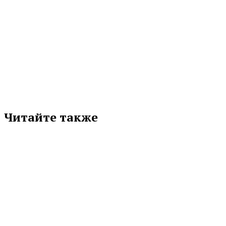
СВЕРДЛОВСКИЙ ОБЛАСТНОЙ ОНКОЛОГИЧЕСКИЙ ДИСПАНСЕР
Подписывайтесь на нас в любимой
соцсети
Читайте также