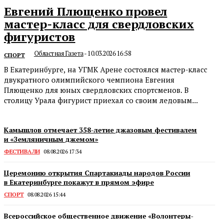
Евгений Плющенко провел
мастер-класс для свердловских
фигуристов
Областная Газета
-
10.03.2026 16:58
СПОРТ
В Екатеринбурге, на УГМК Арене состоялся мастер-класс
двукратного олимпийского чемпиона Евгения
Плющенко для юных свердловских спортсменов. В
столицу Урала фигурист приехал со своим ледовым...
Камышлов отмечает 358-летие джазовым фестивалем
и «Земляничным джемом»
ФЕСТИВАЛИ
08.08.2026 17:34
Церемонию открытия Спартакиады народов России
в Екатеринбурге покажут в прямом эфире
СПОРТ
08.08.2026 15:44
Всероссийское общественное движение «Волонтеры-