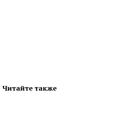
МЕТКИ
АЛЕКСЕЙ ШМЫКОВ
АННА КУЗНЕЦОВА
ЕВГЕНИЙ КУЙВАШЕВ
СВЕРДЛОВСКАЯ ОБЛАСТЬ
Подписывайтесь на нас в любимой
соцсети
Читайте также