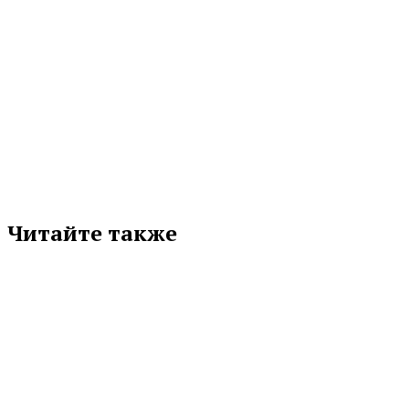
МЕТКИ
ДЕНЬ ПРЕДПРИНИМАТЕЛЯ
ЕВГЕНИЙ КУЙВАШЕВ
СОСПП
Подписывайтесь на нас в любимой
соцсети
Читайте также