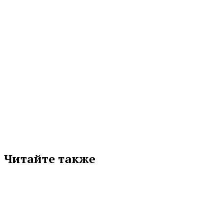
МЕТКИ
ЖКХ
МУНИЦИПАЛИТЕТЫ
РОССЕТИ УРАЛ
СВЕРДЛОВСКАЯ ОБЛАСТЬ
ЭНЕРГЕТИКА
Подписывайтесь на нас в любимой
соцсети
Читайте также