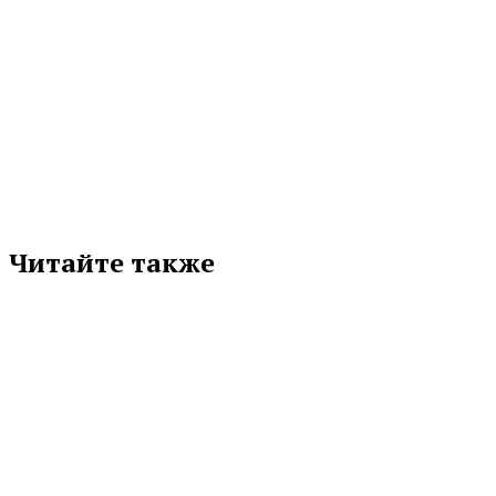
МЕТКИ
ДМИТРИЙ НИСКОВСКИХ
РЕМОНТЫ
СЫСЕРТЬ
Подписывайтесь на нас в любимой
соцсети
Читайте также