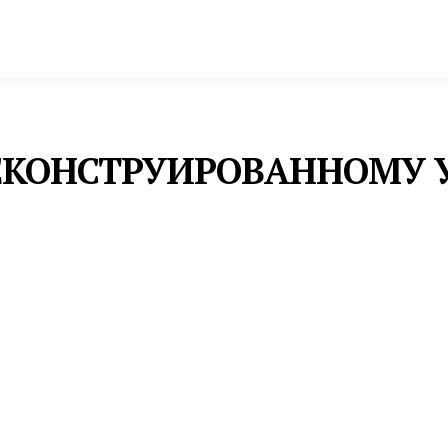
спорт
Промышленность и экономика
Инфрастру
РЕКОНСТРУИРОВАННОМУ 
соединяет Челябинский, Тюменский и Кольцовский 