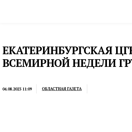
Новости
Общество и власть
Культура и 
Домой
Пресс-релизы
ЕКАТЕРИНБУРГСКАЯ Ц
ВСЕМИРНОЙ НЕДЕЛИ Г
ПРЕСС-РЕЛИЗЫ
ОБЛАСТНАЯ ГАЗЕТА
04.08.2023 11:09
В рамках Всемирной недели грудного вскармлива
больницы №3 организовали встречу для молодых ро
послеродовом периоде. Мероприятие для молодых
по грудному вскармливанию Юлия Казарина, при 
женской консультацией №1 Ольги Тимерхановой. 