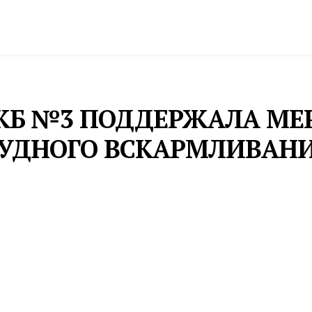
спорт
Промышленность и экономика
Инфрастру
ГКБ №3 ПОДДЕРЖАЛА М
РУДНОГО ВСКАРМЛИВАН
ния медики Центральной городской клинической
дителей, чтобы снять все страхи и сомнения в
 родителей проводили медицинский психолог-инст
поддержке онкомаммолога Джамила Мамедли, заве
Тема встречи была посвящена особенностям кормле