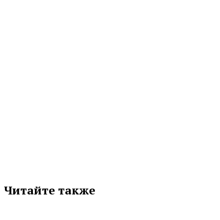
БОЛЬШЕ, ЧЕМ ПРОСТО ЕДА?
Начало августа в мире медицины ознаменовано важным событием —
неделей популяризации грудного вскармливания. Это не просто дань...
06.08.2026 11:17
МЕТКИ
УРГЭУ
Подписывайтесь на нас в любимой
соцсети
Читайте также