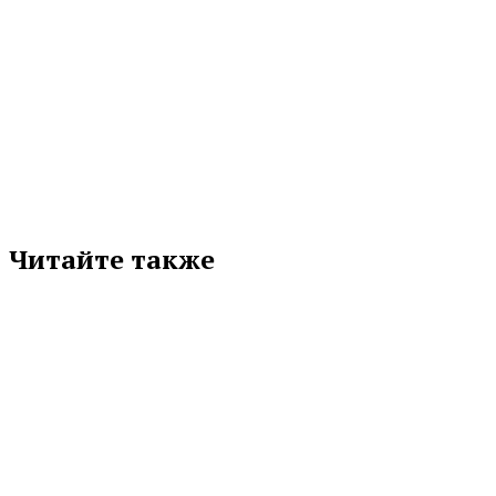
МЕТКИ
ВЯЧЕСЛАВ ВОЛОДИН
ГОСДУМА
Подписывайтесь на нас в любимой
соцсети
Читайте также