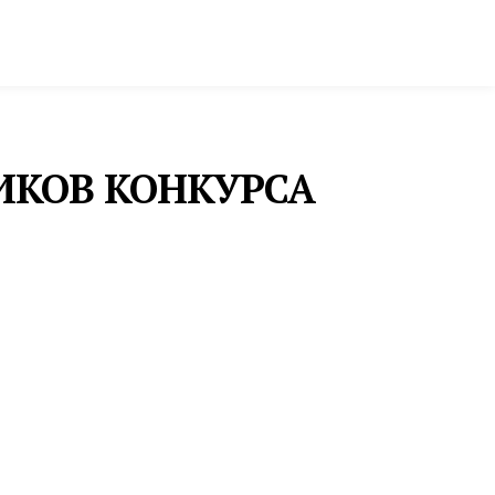
ктура и строительство
Фото и инфографика
ИКОВ КОНКУРСА
МЕСТНОЕ САМОУПРАВЛЕНИЕ
В СЕВЕРОУРАЛЬСКЕ ОБНОВЛЯЮТ ГОРОДСКОЙ
АВТОПАРК
В Североуральске планомерно ведется обновление парка