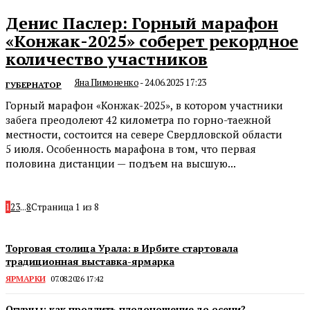
Денис Паслер: Горный марафон
«Конжак-2025» соберет рекордное
количество участников
Яна Пимоненко
-
24.06.2025 17:23
ГУБЕРНАТОР
Горный марафон «Конжак-2025», в котором участники
забега преодолеют 42 километра по горно-таежной
местности, состоится на севере Свердловской области
5 июля. Особенность марафона в том, что первая
половина дистанции — подъем на высшую...
1
2
3
...
8
Страница 1 из 8
Торговая столица Урала: в Ирбите стартовала
традиционная выставка-ярмарка
ЯРМАРКИ
07.08.2026 17:42
Огурцы: как продлить плодоношение до осени?