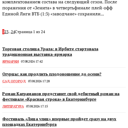
комплектованием состава на следующий сезон. После
поражения от «Зенита» в четвертьфинале плей-офф
Единой Лиги ВТБ (1:3) «заводчане» сохранили...
1
2
3
...
24
Страница 1 из 24
Торговая столица Урала: в Ирбите стартовала
традиционная выставка-ярмарка
ЯРМАРКИ
07.08.2026 17:42
Огурцы: как продлить плодоношение до осени?
САД ОГОРОД
07.08.2026 17:28
Роман Каграманов представит свой дебютный роман на
фестивале «Красная строка» в Екатеринбурге
ЛИТЕРАТУРА
07.08.2026 17:15
Фестиваль «Лица улиц» впервые пройдет сразу на двух
площадках Екатеринбурга