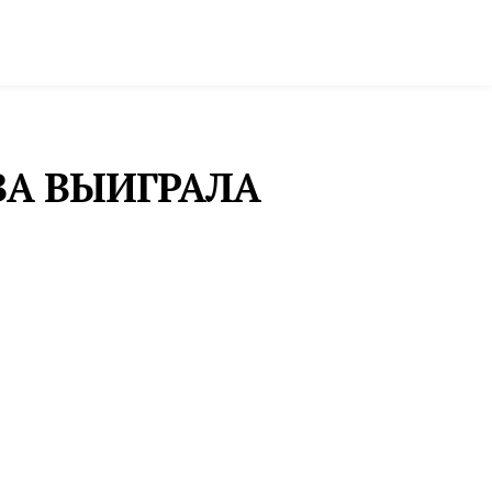
ктура и строительство
Фото и инфографика
ВА ВЫИГРАЛА
НОВОСТИ
«СИНАРА-
ДЕВЕЛОПМЕНТ»
ПРИСТУПИЛА К