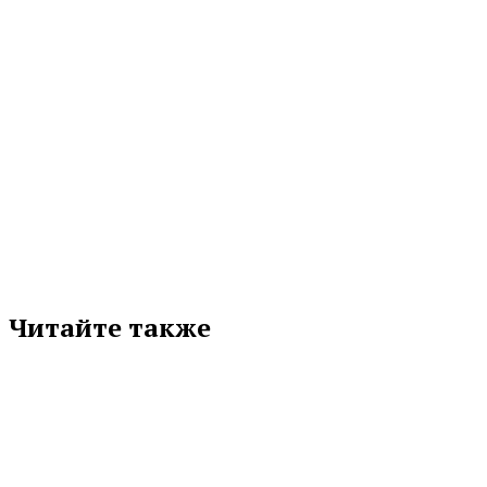
МЕТКИ
УГГУ
Подписывайтесь на нас в любимой
соцсети
Читайте также