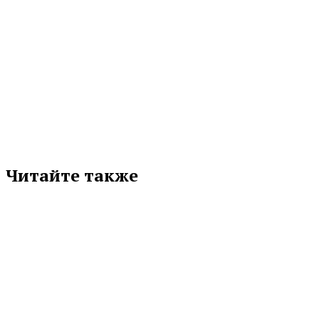
НАЦПРОЕКТ «СЕМЬЯ»
ПОДДЕРЖКА
СВЕРДЛОВСКАЯ ОБЛАСТЬ
СЕМЬЯ
ТАТЬЯНА САВИНОВА
Подписывайтесь на нас в любимой
соцсети
Читайте также