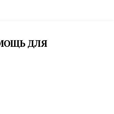
ктура и строительство
Фото и инфографика
МОЩЬ ДЛЯ
ПРЕСС-РЕЛИЗЫ
СВЕРДЛОВЧАНЕ ВЫБИРАЮТ МЕЖДУ
СМАРТФОНАМИ-«РАСКЛАДУШКАМИ»
И «КНИЖКАМИ»