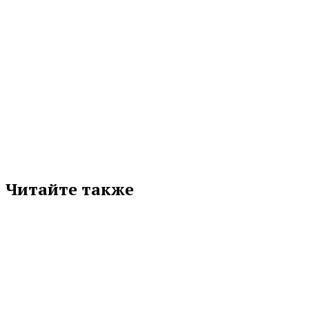
МЕТКИ
УРГАУ
Подписывайтесь на нас в любимой
соцсети
Читайте также