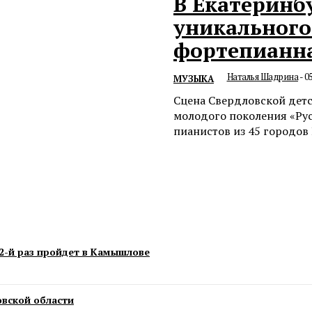
В Екатеринб
уникального
фортепианн
Наталья Шадрина
-
05
МУЗЫКА
Сцена Свердловской дет
молодого поколения «Ру
пианистов из 45 городов 
-й раз пройдет в Камышлове
овской области