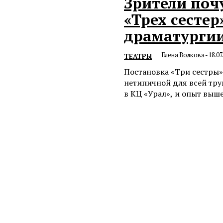
Зрители поч
«Трех сесте
драматурги
Елена Волкова
-
18.07
ТЕАТРЫ
Постановка «Три сестры»
нетипичной для всей тр
в КЦ «Урал», и опыт выше