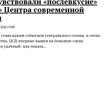
увствовали «послевкусие»
р» Центра современной
и
.2026 19:00
 стала ярким событием театрального сезона, и очень
уппы. ЦСД впервые вышел на большую сцену
л удачный: два показа...