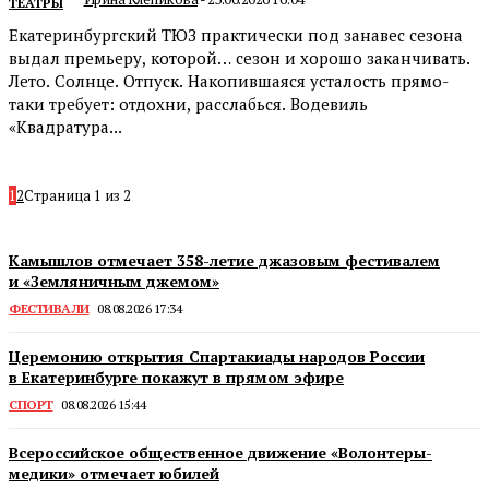
ТЕАТРЫ
Екатеринбургский ТЮЗ практически под занавес сезона
выдал премьеру, которой… сезон и хорошо заканчивать.
Лето. Солнце. Отпуск. Накопившаяся усталость прямо-
таки требует: отдохни, расслабься. Водевиль
«Квадратура...
1
2
Страница 1 из 2
Камышлов отмечает 358-летие джазовым фестивалем
и «Земляничным джемом»
ФЕСТИВАЛИ
08.08.2026 17:34
Церемонию открытия Спартакиады народов России
в Екатеринбурге покажут в прямом эфире
СПОРТ
08.08.2026 15:44
Всероссийское общественное движение «Волонтеры-
медики» отмечает юбилей