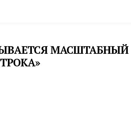
спорт
Промышленность и экономика
Инфрастру
КРЫВАЕТСЯ МАСШТАБНЫ
СТРОКА»
на 30 площадках столицы Урала пройдет Международ
т более 130 издательств. В программе – встречи с ав
ательные мероприятия. Для участия в фестивале в 
ксей Иванов, Евгения Некрасова, Ксения Буржская и 
бат Афлатуни (Узбекистан), Рагим Джафаров (Азерба