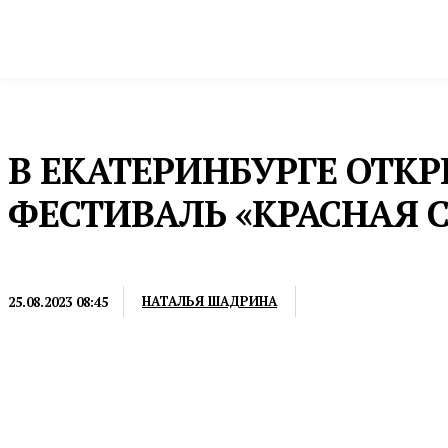
Новости
Общество и власть
Культура и 
Домой
Культура и спорт
Фестивали
В ЕКАТЕРИНБУРГЕ ОТ
ФЕСТИВАЛЬ «КРАСНАЯ 
ФЕСТИВАЛИ
НАТАЛЬЯ ШАДРИНА
25.08.2023 08:45
С 25 по 27 августа в Историческом сквере и еще 
«Красная строка». На ярмарке свои книги представя
дискуссионные площадки, мастер-классы и образов
известные российские писатели, среди которых Але
иностранные авторы Борут Крашенец (Сербия), Сух