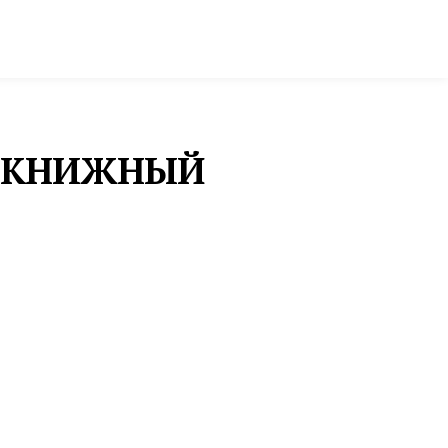
ктура и строительство
Фото и инфографика
Й КНИЖНЫЙ
ный книжный фестиваль
торами, лекторий и
ФЕСТИВАЛИ
Екатеринбург приедут
«НЕ ПУСТОЕ
МЕСТО»: СЕЛО
другие, а также
КАМЫШЕВО
йджан).