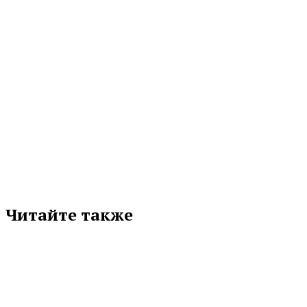
МЕТКИ
«ОГ» № 3 (9814)
БИАТЛОН
ОПУБЛИКОВАНО В ГАЗЕТЕ
СОРЕВНОВАНИЯ
Подписывайтесь на нас в любимой
соцсети
Читайте также