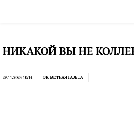
Новости
Общество и власть
Культура и 
Домой
Пресс-релизы
НИКАКОЙ ВЫ НЕ КОЛЛЕ
ПРЕСС-РЕЛИЗЫ
ОБЛАСТНАЯ ГАЗЕТА
29.11.2023 10:14
Верховный суд РФ разъяснил закон о праве банка 
всегда финансово-кредитное учреждение может при
коллекторами бывают разными. В каком случае зае
объясняет руководитель юридической клиники Ур