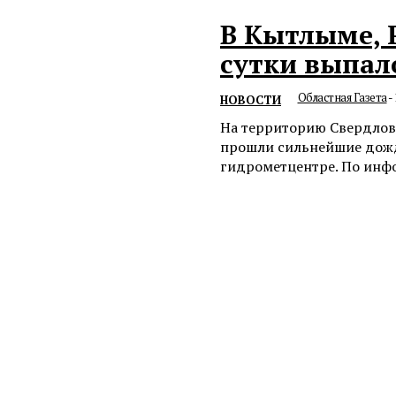
В Кытлыме, 
сутки выпал
Областная Газета
-
НОВОСТИ
На территорию Свердлов
прошли сильнейшие дожд
гидрометцен