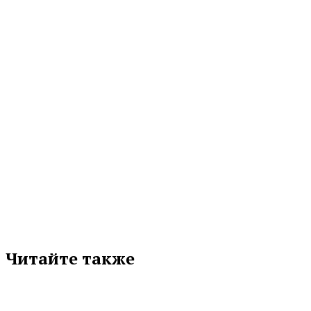
НОВОСТИ
В СВЕРДЛОВСКУЮ ОБЛАСТЬ ВНОВЬ ПРИДУТ ДОЖДИ И ГРОЗЫ:
ЧЕГО ЖДАТЬ ОТ ПОГОДЫ В ВЫХОДНЫЕ
Погода на Среднем Урале останется неустойчивой. Среди недели были как
дожди, так и солнечная...
07.08.2026 12:40
Подписывайтесь на нас в любимой
соцсети
Читайте также