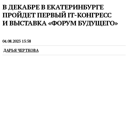
В ДЕКАБРЕ В ЕКАТЕРИНБУРГЕ
ПРОЙДЕТ ПЕРВЫЙ IT-КОНГРЕСС
И ВЫСТАВКА «ФОРУМ БУДУЩЕГО»
НОВОСТИ
04.08.2023 15:58
ДАРЬЯ ЧЕРТКОВА
В уральской столице с 5 по 8 декабря 2023 года при
поддержке правительства Свердловской области
состоится первый IT-конгресс и выставка «Форум
будущего». Об этом сообщает пресс-служба
регионального министерства экономики
и территориального развития.