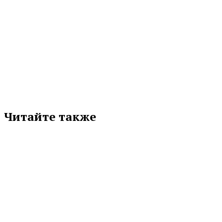
МЕТКИ
СИНАРА-ДЕВЕЛОПМЕНТ
УРФУ
Подписывайтесь на нас в любимой
соцсети
Читайте также