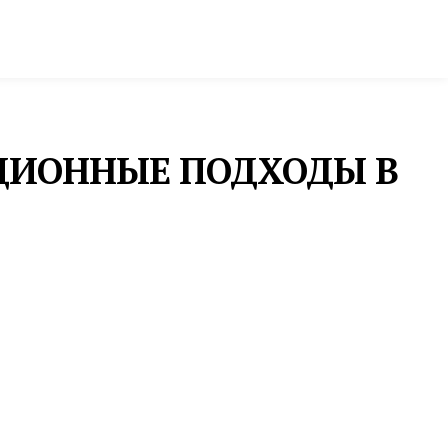
ктура и строительство
Фото и инфографика
АЦИОННЫЕ ПОДХОДЫ В
ОБРАЗОВАНИЕ
СВЕРДЛОВСКАЯ ОБЛАСТЬ
ПРИНЯЛА ДЕЛЕГАЦИЮ
ИЗ МОНГОЛИИ В