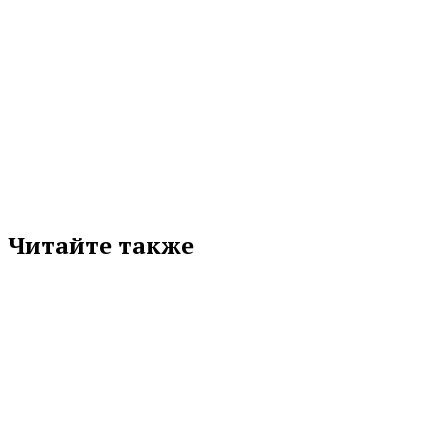
МЕТКИ
«ОГ» № 66(9877)
ВЛАДИМИР ПУТИН
НАЦПРОЕКТ «ЗДРАВООХРАНЕНИЕ»
ОПУБЛИКОВАНО В ГАЗЕТЕ
Подписывайтесь на нас в любимой
соцсети
Читайте также