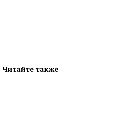
СВЕРДЛОВСКАЯ ОБЛАСТЬ
Подписывайтесь на нас в любимой
соцсети
Читайте также