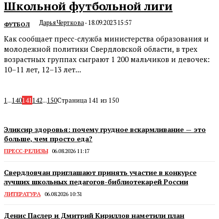
Школьной футбольной лиги
Дарья Черткова
-
18.09.2023 15:57
ФУТБОЛ
Как сообщает пресс-служба министерства образования и
молодежной политики Свердловской области, в трех
возрастных группах сыграют 1 200 мальчиков и девочек:
10–11 лет, 12–13 лет...
1
...
140
141
142
...
150
Страница 141 из 150
Эликсир здоровья: почему грудное вскармливание — это
больше, чем просто еда?
ПРЕСС-РЕЛИЗЫ
06.08.2026 11:17
Свердловчан приглашают принять участие в конкурсе
лучших школьных педагогов-библиотекарей России
ЛИТЕРАТУРА
06.08.2026 10:31
Денис Паслер и Дмитрий Кириллов наметили план