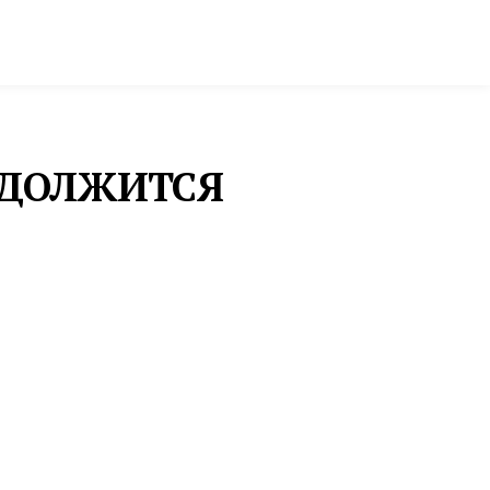
ктура и строительство
Фото и инфографика
ОДОЛЖИТСЯ
БАСКЕТБОЛ
«УРАЛМАШ» УСИЛИЛ
СОСТАВ МОЛОДЫМ
ЦЕНТРОВЫМ «ЗЕНИТА»