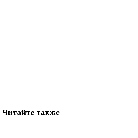
05.08.2026 18:33
МЕТКИ
БАДМИНТОН
ДВОРЕЦ ВОДНЫХ ВИДОВ СПОРТА
ДЗЮДО
МЕЖДУНАРОДНЫЙ ФЕСТИВАЛЬ УНИВЕРСИТЕТСКОГО СПОРТА
МИНИ-ФУТБОЛ
СПОРТИВНАЯ БОРЬБА
ТЕННИС
Подписывайтесь на нас в любимой
соцсети
Читайте также