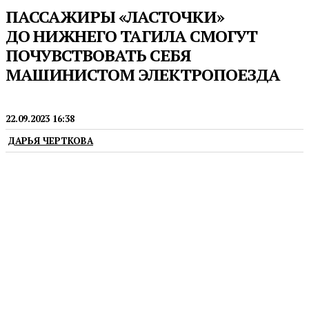
ПАССАЖИРЫ «ЛАСТОЧКИ»
ДО НИЖНЕГО ТАГИЛА СМОГУТ
ПОЧУВСТВОВАТЬ СЕБЯ
МАШИНИСТОМ ЭЛЕКТРОПОЕЗДА
ТУРИЗМ
22.09.2023 16:38
ДАРЬЯ ЧЕРТКОВА
Пассажиры пригородного электропоезда
«Ласточка» № 7061 Екатеринбург — Нижний
Тагил — Качканар 30 сентября смогут принять
участие в бесплатной железнодорожной экскурсии
в Нижнем Тагиле. Акция приурочена к 20-летию
ОАО «РЖД» и 145-летию Свердловской
магистрали.