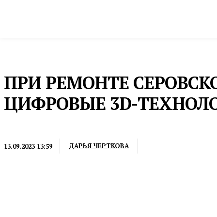
Новости
Общество и власть
Культура и 
Домой
Инфраструктура и строительство
Дороги
ПРИ РЕМОНТЕ СЕРОВСК
ЦИФРОВЫЕ 3D-ТЕХНОЛ
ДОРОГИ
ДАРЬЯ ЧЕРТКОВА
13.09.2023 13:59
Дорожники Свердловской области применяют цифр
ремонте участка Серовского тракта вблизи Невьян
дорожной машины, например, фрезы, по высоте и
региона, благодаря этому повышается эффективно