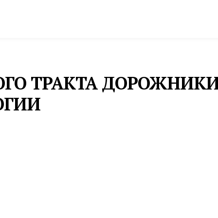
спорт
Промышленность и экономика
Инфрастру
ОГО ТРАКТА ДОРОЖНИК
ОГИИ
овые технологии. Систему 3D-нивелирования исп
ска. Она позволяет контролировать положение рабоч
 уклону. Как сообщает департамент информационно
сть дорожных работ.