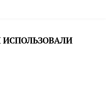
ктура и строительство
Фото и инфографика
И ИСПОЛЬЗОВАЛИ
ользовали при
его оборудования
ДОРОГИ
й политики
НА АВТОДОРОГЕ
НЕВЬЯНСК – РЕЖ –
АРТЕМОВСКИЙ –