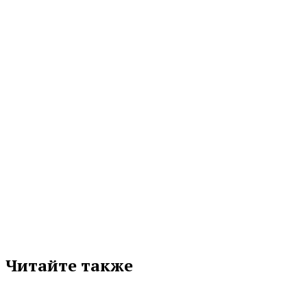
ИСКЛЮЧЕНИЯХ
Воздушный кодекс закрепляет четкое правило: если пассажир по
собственной инициативе расторгает договор перевозки, уплаченная...
07.08.2026 14:30
МЕТКИ
ЖКХ
СВЕРДЛОВСКАЯ ОБЛАСТЬ
ЭНЕРГЕТИКА
Подписывайтесь на нас в любимой
соцсети
Читайте также