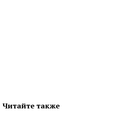
Закон предоставляет...
05.08.2026 11:30
МЕТКИ
ЕКАТЕРИНБУРГ
ПОМОЩЬ
Подписывайтесь на нас в любимой
соцсети
Читайте также