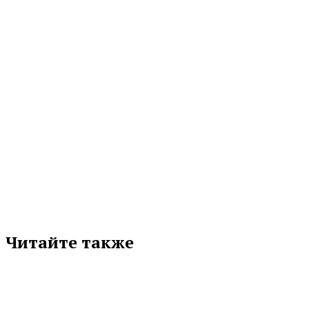
в разряд востребованных повседневных решений....
06.08.2026 11:27
МЕТКИ
СБЕР
СИНАРА-ДЕВЕЛОПМЕНТ
УРФУ
Подписывайтесь на нас в любимой
соцсети
Читайте также