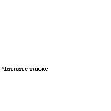
МЕТКИ
СБЕР
Подписывайтесь на нас в любимой
соцсети
Читайте также