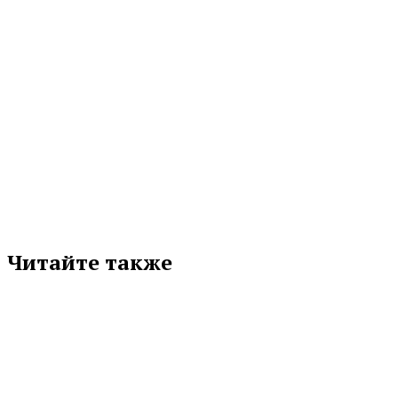
МЕТКИ
МИНЗДРАВ
РОЖДАЕМОСТЬ
СВЕРДЛОВСКАЯ ОБЛАСТЬ
Подписывайтесь на нас в любимой
соцсети
Читайте также