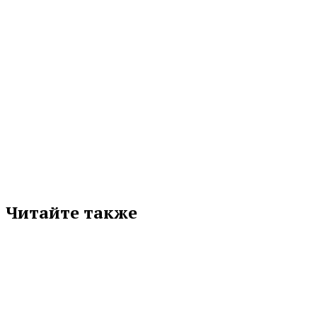
МЕТКИ
ВЫБОРЫ — 2024
ИЗБИРАТЕЛЬНАЯ КОМИССИЯ
Подписывайтесь на нас в любимой
соцсети
Читайте также