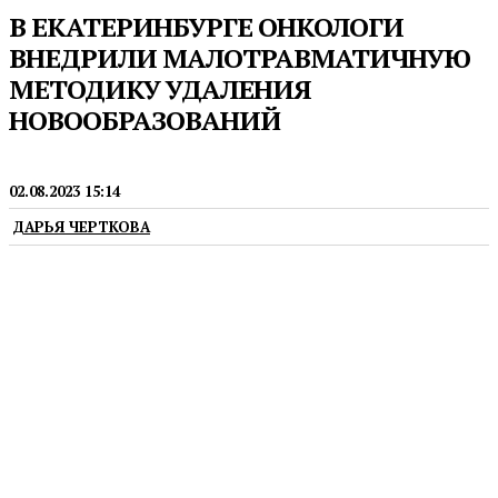
В ЕКАТЕРИНБУРГЕ ОНКОЛОГИ
ВНЕДРИЛИ МАЛОТРАВМАТИЧНУЮ
МЕТОДИКУ УДАЛЕНИЯ
НОВООБРАЗОВАНИЙ
МЕДИЦИНА
02.08.2023 15:14
ДАРЬЯ ЧЕРТКОВА
Врачи-эндоскописты Свердловского областного
онкологического диспансера (СООД) начали
широко применять ригидную бронхоскопию.
Методика позволяет малотравматично удалять
опухоль, проводить стентирование трахеи при
риске развития дыхательной недостаточности,
применять новые методы биопсии для изучения