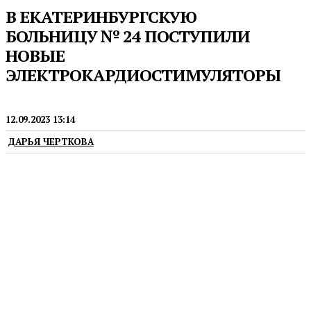
В ЕКАТЕРИНБУРГСКУЮ
БОЛЬНИЦУ № 24 ПОСТУПИЛИ
НОВЫЕ
ЭЛЕКТРОКАРДИОСТИМУЛЯТОРЫ
МЕДИЦИНА
12.09.2023 13:14
ДАРЬЯ ЧЕРТКОВА
Новые электрокардиостимуляторы, которые
поступили в кардиологическое отделение
Центральной городской клинической
больницы № 24 (ЦГКБ № 24) Екатеринбурга,
необходимы для своевременной диагностики
и лечения сердечно-сосудистых заболеваний.
Медицинские аппараты были приобретены