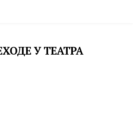
ктура и строительство
Фото и инфографика
ХОДЕ У ТЕАТРА
ФЕСТИВАЛИ
«НЕ ПУСТОЕ МЕСТО»:
СЕЛО КАМЫШЕВО
БЕЛОЯРСКОГО РАЙОНА