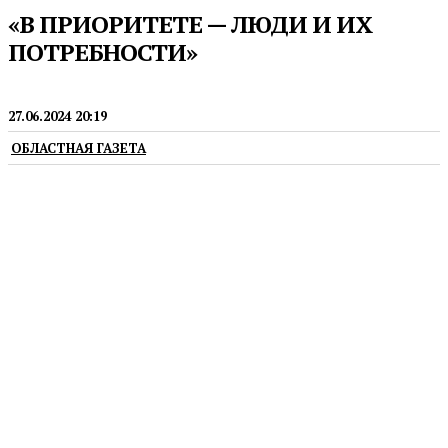
«В ПРИОРИТЕТЕ — ЛЮДИ И ИХ
ПОТРЕБНОСТИ»
СЕЛЬСКОЕ ХОЗЯЙСТВО
27.06.2024 20:19
ОБЛАСТНАЯ ГАЗЕТА
Руководители Уральского свинокомплекса
«Сибагро» о том, как решать большие задачи и не
забывать о самом главном