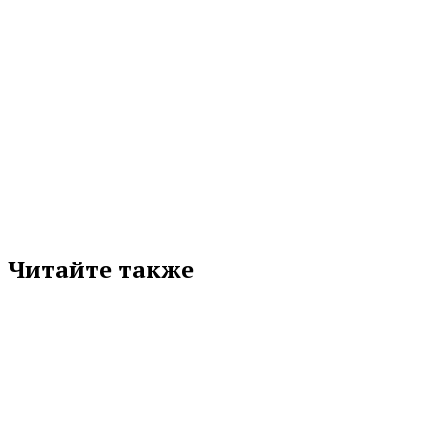
МЕТКИ
АННА ГУРАРИЙ
ЕКАТЕРИНБУРГ
НИКОЛАЙ СМИРНОВ
РЕЖ
СВЕРДЛОВСКАЯ ОБЛАСТЬ
СУББОТНИК
Подписывайтесь на нас в любимой
соцсети
Читайте также