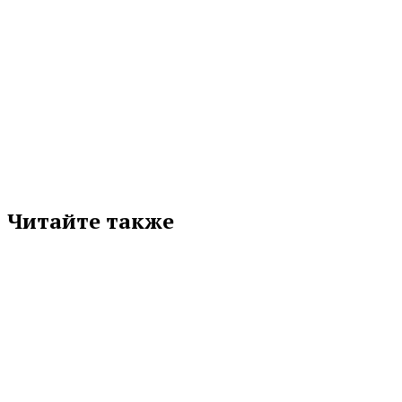
НАЦПРОЕКТ «ЭФФЕКТИВНАЯ И КОНКУРЕНТНАЯ ЭКОНОМИКА»
ОПУБЛИКОВАНО В ГАЗЕТЕ
СВЕРДЛОВСКАЯ ОБЛАСТЬ
Подписывайтесь на нас в любимой
соцсети
Читайте также