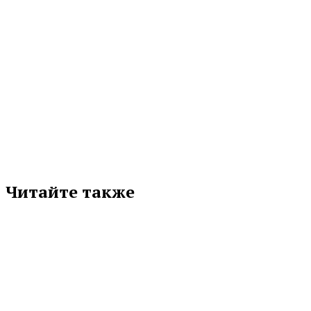
МЕТКИ
ВЛАДИМИР БУБЛИК
КАМПУС
СВЕРДЛОВСКАЯ ОБЛАСТЬ
УРГЮУ
Подписывайтесь на нас в любимой
соцсети
Читайте также