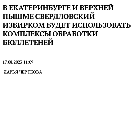
В ЕКАТЕРИНБУРГЕ И ВЕРХНЕЙ
ПЫШМЕ СВЕРДЛОВСКИЙ
ИЗБИРКОМ БУДЕТ ИСПОЛЬЗОВАТЬ
КОМПЛЕКСЫ ОБРАБОТКИ
БЮЛЛЕТЕНЕЙ
ВЫБОРЫ
17.08.2023 11:09
ДАРЬЯ ЧЕРТКОВА
На заседании Избирательной комиссии
Свердловской области определен порядок
использования на местных выборах комплексов
обработки избирательных бюллетеней (КОИБ).
Технические средства подсчета голосов
планируется применять на территории двух